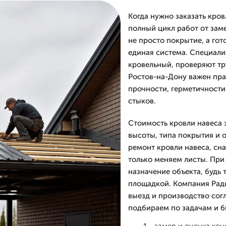
Когда нужно заказать кро
полный цикл работ от заме
не просто покрытие, а гот
единая система. Специал
кровельный, проверяют тру
Ростов-на-Дону важен пра
прочности, герметичности
стыков.
Стоимость кровли навеса 
высоты, типа покрытия и 
ремонт кровли навеса, сн
только меняем листы. При
назначение объекта, будь 
площадкой. Компания Ради
выезд и производство согл
подбираем по задачам и б