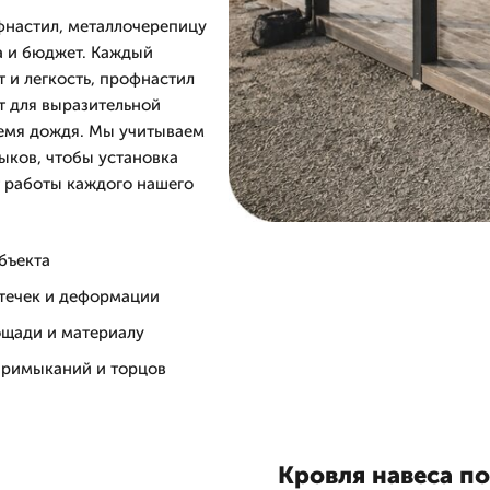
фнастил, металлочерепицу
ра и бюджет. Каждый
т и легкость, профнастил
т для выразительной
ремя дождя. Мы учитываем
ыков, чтобы установка
т работы каждого нашего
бъекта
отечек и деформации
ощади и материалу
 примыканий и торцов
Кровля навеса по