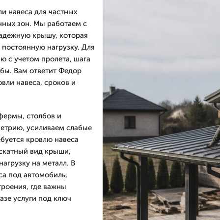
и навеса для частных
нных зон. Мы работаем с
надежную крышу, которая
 постоянную нагрузку. Для
ю с учетом пролета, шага
убы. Вам ответит Федор
овли навеса, сроков и
фермы, столбов и
метрию, усиливаем слабые
ебуется кровлю навеса
скатный вид крыши,
агрузку на металл. В
са под автомобиль,
троения, где важны
азе услуги под ключ