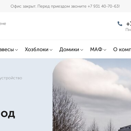
Офис закрыт. Перед приездом звоните +7 931 40-70-63!
+
ене
Пн
авесы
Хозблоки
Домики
МАФ
О ком
 устройство
под