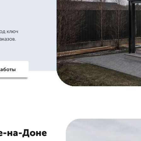
и
Под ключ
аказов.
работы
е-на-Доне