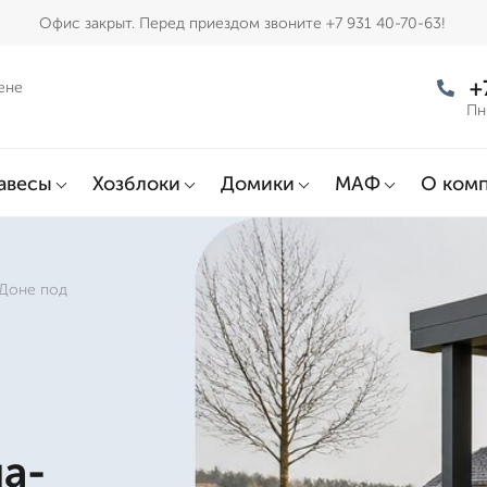
Офис закрыт. Перед приездом звоните +7 931 40-70-63!
+
ене
Пн
авесы
Хозблоки
Домики
МАФ
О ком
-Доне под
на-