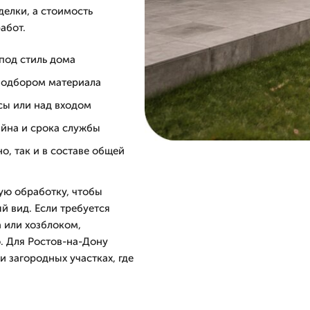
делки, а стоимость
абот.
под стиль дома
подбором материала
асы или над входом
айна и срока службы
о, так и в составе общей
ую обработку, чтобы
й вид. Если требуется
а или хозблоком,
. Для Ростов-на-Дону
 загородных участках, где