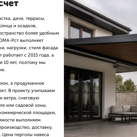
счет
стка, дачи, террасы,
олнца и осадков,
ространство более удобным
ДОМА-Рст выполняет
и, нагрузки, стиля фасада
работает с 2015 года, а
 10 лет, поэтому мы
ия.
лон, а продуманное
кт. В проекту учитываем
е ветра, снеговую
иля или садовой зоны.
, коммерческой площадки,
димости выполняем
производство, доставку,
. Цена перголы навеса