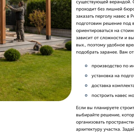
существующей верандой. С
проходит без лишней бюро
заказать перголу навес в 
подготовим решение под в
ориентироваться на стоимо
зависит от сложности и в
вых., поэтому удобное вр
подобрать заранее. Вам от
производство по и
установка на подг
доставка комплекта
построить навес мо
Если вы планируете строит
выбирайте решение, котор
организовать пространств
архитектуру участка. Зад