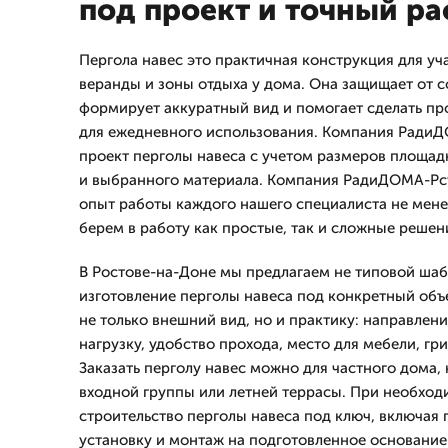
под проект и точный ра
Пергола навес это практичная конструкция для уча
веранды и зоны отдыха у дома. Она защищает от с
формирует аккуратный вид и помогает сделать п
для ежедневного использования. Компания Ради
проект перголы навеса с учетом размеров площадк
и выбранного материала. Компания РадиДОМА-Рст 
опыт работы каждого нашего специалиста не менее
берем в работу как простые, так и сложные решен
В Ростове-на-Доне мы предлагаем не типовой шаб
изготовление перголы навеса под конкретный объе
не только внешний вид, но и практику: направлени
нагрузку, удобство прохода, место для мебели, гр
Заказать перголу навес можно для частного дома
входной группы или летней террасы. При необхо
строительство перголы навеса под ключ, включая 
установку и монтаж на подготовленное основание