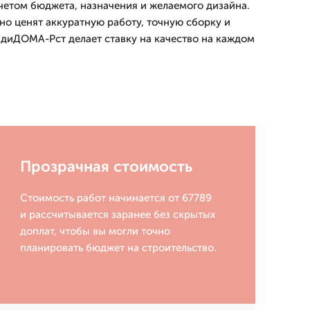
учетом бюджета, назначения и желаемого дизайна.
но ценят аккуратную работу, точную сборку и
адиДОМА-Рст делает ставку на качество на каждом
Прозрачная стоимость
Стоимость работ начинается от 67789
и рассчитывается заранее без скрытых
доплат, чтобы вы могли точно
планировать бюджет на строительство.