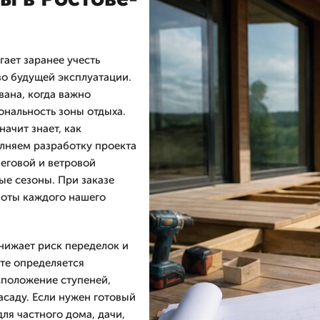
ает заранее учесть
во будущей эксплуатации.
вана, когда важно
ональность зоны отдыха.
ачит знает, как
лняем разработку проекта
неговой и ветровой
ые сезоны. При заказе
боты каждого нашего
нижает риск переделок и
рте определяется
сположение ступеней,
асаду. Если нужен готовый
ля частного дома, дачи,