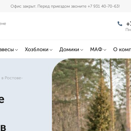
Офис закрыт. Перед приездом звоните +7 931 40-70-63!
+
ене
Пн
авесы
Хозблоки
Домики
МАФ
О ком
 в Ростове-
е
 в