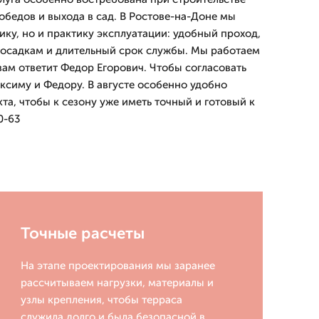
 обедов и выхода в сад. В Ростове-на-Доне мы
ику, но и практику эксплуатации: удобный проход,
к осадкам и длительный срок службы. Мы работаем
 вам ответит Федор Егорович. Чтобы согласовать
ксиму и Федору. В августе особенно удобно
та, чтобы к сезону уже иметь точный и готовый к
0-63
Точные расчеты
На этапе проектирования мы заранее
рассчитываем нагрузки, материалы и
узлы крепления, чтобы терраса
служила долго и была безопасной в