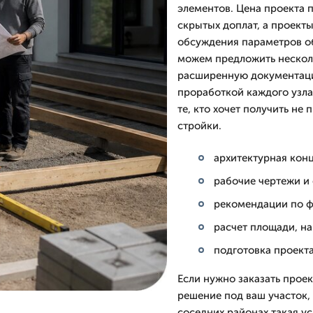
элементов. Цена проекта 
скрытых доплат, а проект
обсуждения параметров об
можем предложить несколь
расширенную документаци
проработкой каждого узла
те, кто хочет получить не
стройки.
архитектурная конц
рабочие чертежи и
рекомендации по ф
расчет площади, на
подготовка проект
Если нужно заказать прое
решение под ваш участок, 
соседних районах такая у