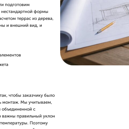
сти подготовим
м нестандартной формы
асчетом террас из дерева,
ны и внешний вид, и
элементов
жета
так, чтобы заказчику было
ть монтаж. Мы учитываем,
и объединенной с
о важны правильный уклон
м температуры. Поэтому