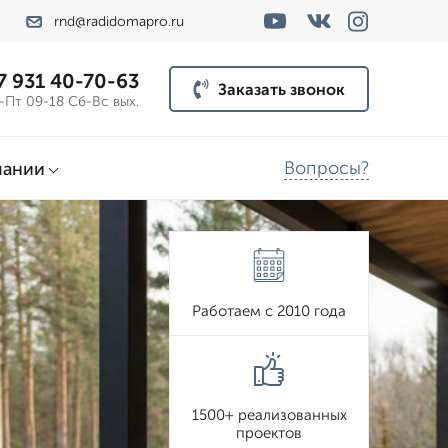
rnd@radidomapro.ru
7 931 40-70-63
Заказать звонок
-Пт 09-18 Сб-Вс вых.
Вопросы?
пании
Работаем с 2010 года
1500+ реализованных
проектов