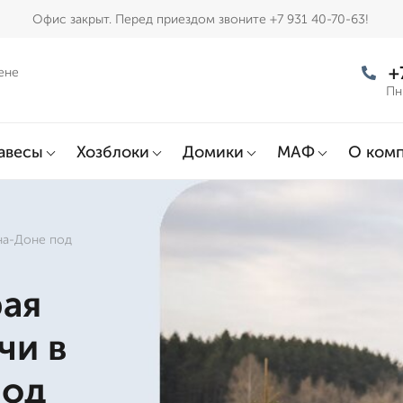
Офис закрыт. Перед приездом звоните +7 931 40-70-63!
+
ене
Пн
авесы
Хозблоки
Домики
МАФ
О ком
на-Доне под
рая
чи в
под