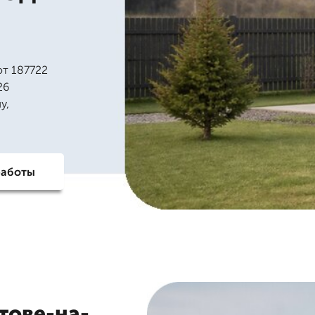
от 187722
26
у,
работы
тове-на-