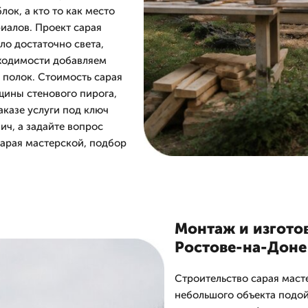
лок, а кто то как место
риалов. Проект сарая
ло достаточно света,
бходимости добавляем
у полок. Стоимость сарая
щины стенового пирога,
аказе услуги под ключ
ич, а задайте вопрос
сарая мастерской, подбор
Монтаж и изгото
Ростове-на-Доне
Строительство сарая маст
небольшого объекта подой