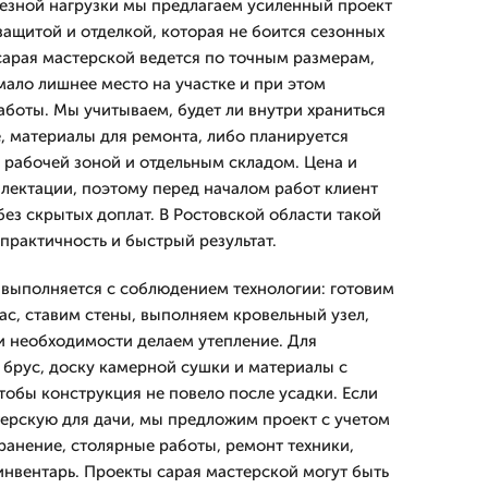
ьезной нагрузки мы предлагаем усиленный проект
защитой и отделкой, которая не боится сезонных
сарая мастерской ведется по точным размерам,
ало лишнее место на участке и при этом
аботы. Мы учитываем, будет ли внутри храниться
, материалы для ремонта, либо планируется
 рабочей зоной и отдельным складом. Цена и
плектации, поэтому перед началом работ клиент
ез скрытых доплат. В Ростовской области такой
практичность и быстрый результат.
выполняется с соблюдением технологии: готовим
ас, ставим стены, выполняем кровельный узел,
и необходимости делаем утепление. Для
брус, доску камерной сушки и материалы с
тобы конструкция не повело после усадки. Если
терскую для дачи, мы предложим проект с учетом
ранение, столярные работы, ремонт техники,
инвентарь. Проекты сарая мастерской могут быть