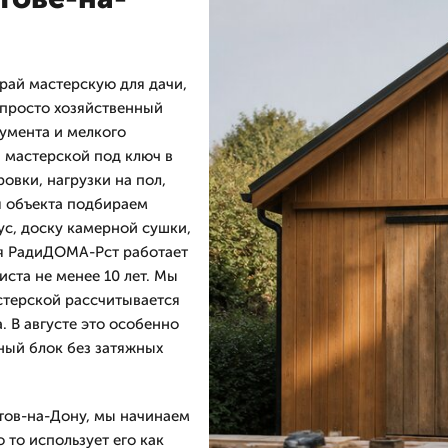
рай мастерскую для дачи,
е просто хозяйственный
румента и мелкого
 мастерской под ключ в
овки, нагрузки на пол,
я объекта подбираем
ус, доску камерной сушки,
ия РадиДОМА-Рст работает
иста не менее 10 лет. Мы
астерской рассчитывается
. В августе это особенно
ный блок без затяжных
стов-на-Дону, мы начинаем
 то использует его как