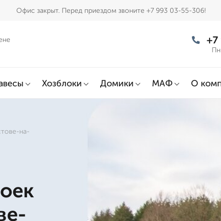
Офис закрыт. Перед приездом звоните +7 993 03-55-306!
+7
ене
Пн
авесы
Хозблоки
Домики
МАФ
О ком
стове-на-
роек
ве-