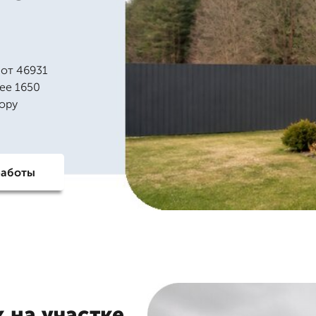
 от 46931
лее 1650
дору
работы
 на участке