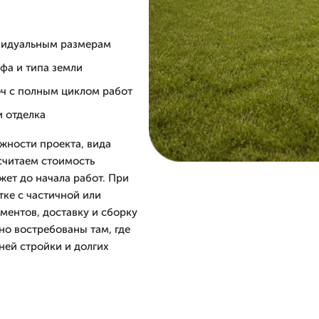
ивидуальным размерам
ефа и типа земли
юч с полным циклом работ
и отделка
ожности проекта, вида
считаем стоимость
жет до начала работ. При
тке с частичной или
ментов, доставку и сборку
но востребованы там, где
ней стройки и долгих