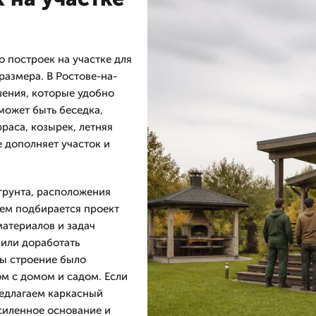
 построек на участке для
размера. В Ростове-на-
ения, которые удобно
 может быть беседка,
рраса, козырек, летняя
 дополняет участок и
грунта, расположения
тем подбирается проект
материалов и задач
 или доработать
бы строение было
м с домом и садом. Если
редлагаем каркасный
силенное основание и