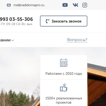
rnd@radidomapro.ru
 993 03-55-306
Заказать звонок
-Пт 09-18 Сб-Вс вых.
Вопросы?
пании
Работаем с 2010 года
1500+ реализованных
проектов