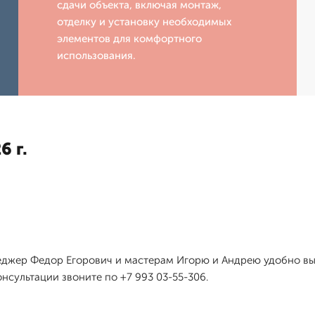
сдачи объекта, включая монтаж,
отделку и установку необходимых
элементов для комфортного
использования.
6 г.
жер Федор Егорович и мастерам Игорю и Андрею удобно выех
нсультации звоните по +7 993 03-55-306.