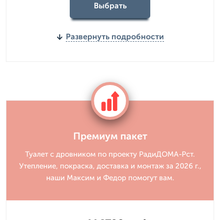
Выбрать
Развернуть подробности
Премиум пакет
Туалет с дровником по проекту РадиДОМА-Рст.
Утепление, покраска, доставка и монтаж за 2026 г.,
наши Максим и Федор помогут вам.