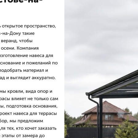
ь открытое пространство,
в-на-Дону такие
 веранд, чтобы
й осени. Компания
изготовление навеса для
основание и пожеланий по
подобрать материал и
ад и выглядит аккуратно.
мы кровли, вида опор и
расы влияет не только сам
сы, подготовка основания,
проект навеса для террасы
ыбор, мы предложим
я тех, кто хочет заказать
 этапы от замера до