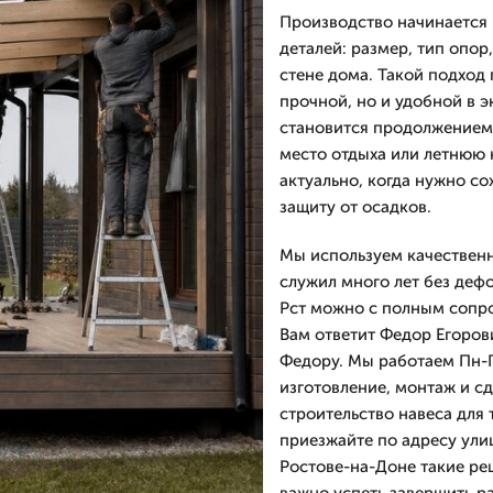
Производство начинается 
деталей: размер, тип опор
стене дома. Такой подход 
прочной, но и удобной в э
становится продолжением 
место отдыха или летнюю 
актуально, когда нужно со
защиту от осадков.
Мы используем качественн
служил много лет без деф
Рст можно с полным сопр
Вам ответит Федор Егоров
Федору. Мы работаем Пн-П
изготовление, монтаж и сд
строительство навеса для 
приезжайте по адресу улиц
Ростове-на-Доне такие ре