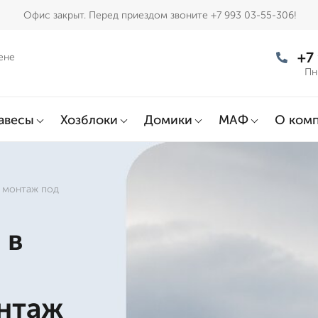
Офис закрыт. Перед приездом звоните +7 993 03-55-306!
+7
ене
Пн
авесы
Хозблоки
Домики
МАФ
О ком
и монтаж под
 в
онтаж