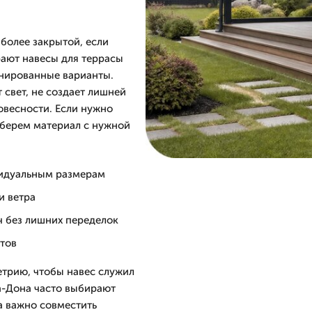
более закрытой, если
рают навесы для террасы
инированные варианты.
 свет, не создает лишней
овесности. Если нужно
дберем материал с нужной
видуальным размерам
и ветра
ч без лишних переделок
нтов
етрию, чтобы навес служил
на-Дона часто выбирают
а важно совместить