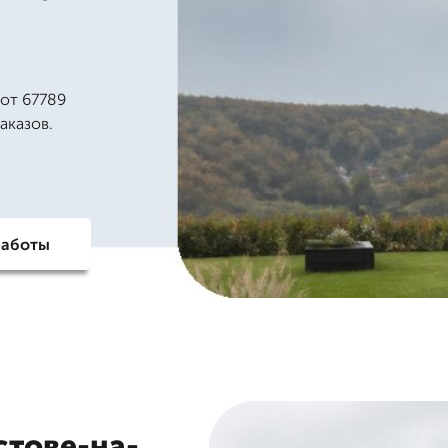
 от 67789
аказов.
работы
стове-на-